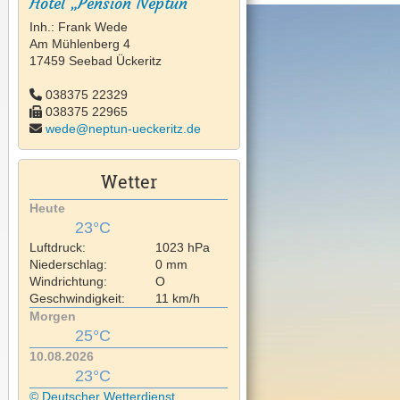
Hotel „Pension Neptun“
Inh.: Frank Wede
Am Mühlenberg 4
17459 Seebad Ückeritz
038375 22329
038375 22965
wede@neptun-ueckeritz.de
Wetter
Heute
23°C
Luftdruck:
1023 hPa
Niederschlag:
0 mm
Windrichtung:
O
Geschwindigkeit:
11 km/h
Morgen
25°C
10.08.2026
23°C
© Deutscher Wetterdienst