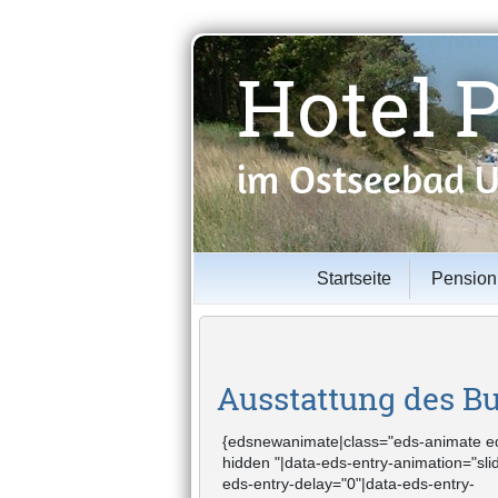
Hotel 
im Ostseebad Ü
Startseite
Pension
Ausstattung des B
{edsnewanimate|class="eds-animate e
hidden "|data-eds-entry-animation="slid
eds-entry-delay="0"|data-eds-entry-