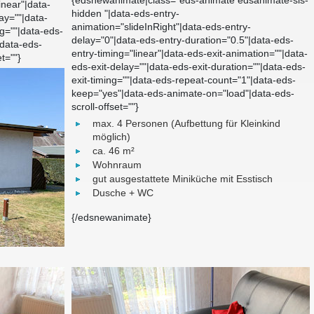
{edsnewanimate|class="eds-animate edsanimate-sis-
inear"|data-
hidden "|data-eds-entry-
ay=""|data-
animation="slideInRight"|data-eds-entry-
ng=""|data-eds-
delay="0"|data-eds-entry-duration="0.5"|data-eds-
data-eds-
entry-timing="linear"|data-eds-exit-animation=""|data-
t=""}
eds-exit-delay=""|data-eds-exit-duration=""|data-eds-
exit-timing=""|data-eds-repeat-count="1"|data-eds-
keep="yes"|data-eds-animate-on="load"|data-eds-
scroll-offset=""}
max. 4 Personen (Aufbettung für Kleinkind
möglich)
ca. 46 m²
Wohnraum
gut ausgestattete Miniküche mit Esstisch
Dusche + WC
{/edsnewanimate}