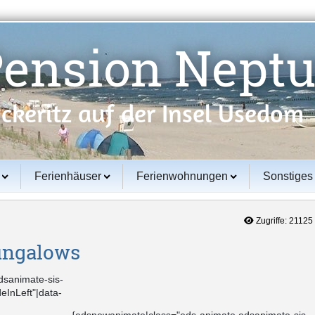
Pension Nept
ckeritz auf der Insel Usedom
Ferienhäuser
Ferienwohnungen
Sonstiges
Zugriffe: 21125
ungalows
dsanimate-sis-
eInLeft"|data-