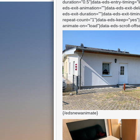
duration="0.5"|data-eds-entry-timing="l
eds-exit-animation=""|data-eds-exit-del
eds-exit-duration=""|data-eds-exit-timi
repeat-count="1"|data-eds-keep="yes"|
animate-on="load"|data-eds-scroll-offse
{/edsnewanimate}